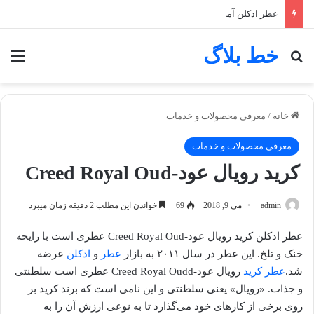
عطر ادکلن آمواج میتس زنانه -Amouage Myths
خط بلاگ
جستجو برای
منو
خانه
/
معرفی محصولات و خدمات
معرفی محصولات و خدمات
کرید رویال عود-Creed Royal Oud
admin
می 9, 2018
69
خواندن این مطلب 2 دقیقه زمان میبرد
عطر ادکلن کرید رویال عود-Creed Royal Oud عطری است با رایحه
خنک و تلخ. این عطر در سال ۲۰۱۱ به بازار
عطر
و
ادکلن
عرضه
شد.
عطر کرید
رویال عود-Creed Royal Oudd عطری است سلطنتی
و جذاب. «رویال» یعنی سلطنتی و این نامی است که برند کرید بر
روی برخی از کارهای خود می‌گذارد تا به نوعی ارزش آن را به