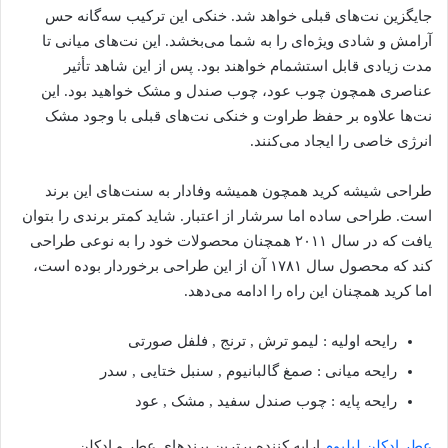
جایگزین نت‌های قبلی خواهد شد. خنکی این ترکیب سه‌گانه حس
آرامش و شادی ویژه‌ای را به شما می‌بخشد. این نت‌های میانی تا
مدت زیادی قابل استشمام خواهند بود. پس از این شاهد تأثیر
عناصری همچون چوب عود، چوب صندل و مشک خواهید بود. این
نت‌ها علاوه بر حفظ طراوت و خنکی نت‌های قبلی با وجود مشک
انرژی خاصی را ایجاد می‌کنند.
طراحی شیشه کرید همچون همیشه وفادار به سنت‌های این برند
است. طراحی ساده اما سرشار از اعتبار. شاید کمتر برندی را بتوان
یافت که در سال ۲۰۱۱ همچنان محصولات خود را به نوعی طراحی
کند که محصول سال ۱۷۸۱ آن از این طراحی برخوردار بوده است،
اما کرید همچنان این راه را ادامه می‌دهد.
رایحه اولیه : لیمو ترش , ترنج , فلفل صورتی
رایحه میانی : صمغ گالبانیوم , سنبل ختایی , سدر
رایحه پایه : چوب صندل سفید , مشک , عود
عطر ادکلن لیلیوم
ارایه کننده برترین برندهای عطر و ادکلن