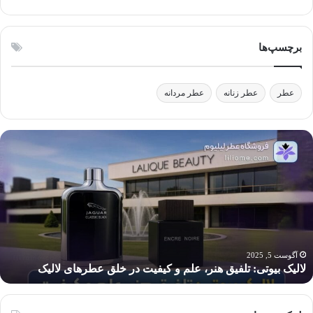
برچسپ‌ها
عطر
عطر زنانه
عطر مردانه
آیا
استفاده
از
عطر
برای
کودکان
خطرناک
است؟
آگوست 5, 2025
در خلق عطرهای لالیک
آیا استفاده از عطر برای کودکان خطر