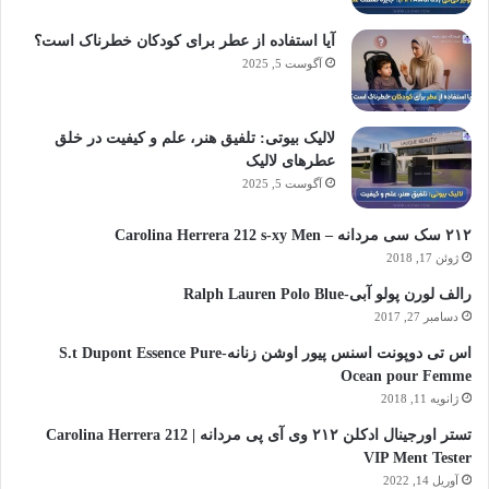
آیا استفاده از عطر برای کودکان خطرناک است؟
آگوست 5, 2025
لالیک بیوتی: تلفیق هنر، علم و کیفیت در خلق
عطرهای لالیک
آگوست 5, 2025
۲۱۲ سک سی مردانه – Carolina Herrera 212 s-xy Men
ژوئن 17, 2018
رالف لورن پولو آبی-Ralph Lauren Polo Blue
دسامبر 27, 2017
اس تی دوپونت اسنس پیور اوشن زنانه-S.t Dupont Essence Pure
Ocean pour Femme
ژانویه 11, 2018
تستر اورجینال ادکلن ۲۱۲ وی آی پی مردانه | Carolina Herrera 212
VIP Ment Tester
آوریل 14, 2022