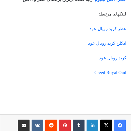
لینکهای مرتبط:
عطر کرید رویال عود
ادکلن کرید رویال عود
کرید رویال عود
Creed Royal Oud
لینکدین
‫تامبلر
‫پین‌ترست
‫رددیت
‫VKontakte
اشتراک گذاری از طریق ایمیل