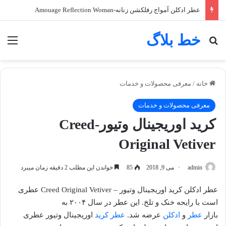
عطر ادکلن آمواج رفلکشن زنانه-Amouage Reflection Woman
خط بلاگ
جستجو برای
منو
خانه
/
معرفی محصولات و خدمات
معرفی محصولات و خدمات
کرید اوریجینال وتیور-Creed
Original Vetiver
admin
می 9, 2018
85
خواندن این مطلب 2 دقیقه زمان میبرد
عطر ادکلن کرید اوریجینال وتیور – Creed Original Vetiver عطری
است با رایحه خنک و تلخ. این عطر در سال ۲۰۰۴ به
بازار
عطر
و
ادکلن
عرضه شد.
عطر کرید
اوریجینال وتیور عطری