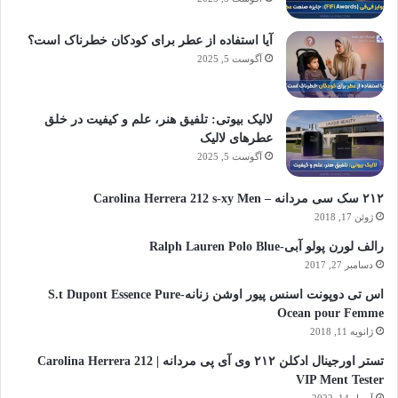
آیا استفاده از عطر برای کودکان خطرناک است؟
آگوست 5, 2025
لالیک بیوتی: تلفیق هنر، علم و کیفیت در خلق
عطرهای لالیک
آگوست 5, 2025
۲۱۲ سک سی مردانه – Carolina Herrera 212 s-xy Men
ژوئن 17, 2018
رالف لورن پولو آبی-Ralph Lauren Polo Blue
دسامبر 27, 2017
اس تی دوپونت اسنس پیور اوشن زنانه-S.t Dupont Essence Pure
Ocean pour Femme
ژانویه 11, 2018
تستر اورجینال ادکلن ۲۱۲ وی آی پی مردانه | Carolina Herrera 212
VIP Ment Tester