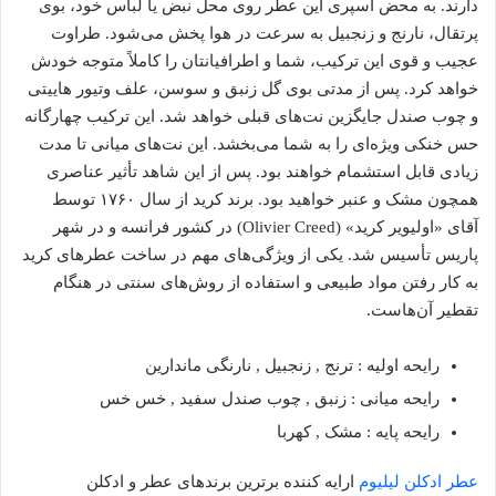
دارند. به محض اسپری این عطر روی محل نبض یا لباس خود، بوی
پرتقال، نارنج و زنجبیل به سرعت در هوا پخش می‌شود. طراوت
عجیب و قوی این ترکیب، شما و اطرافیانتان را کاملاً متوجه خودش
خواهد کرد. پس از مدتی بوی گل زنبق و سوسن، علف وتیور هاییتی
و چوب صندل جایگزین نت‌های قبلی خواهد شد. این ترکیب چهارگانه
حس خنکی ویژه‌ای را به شما می‌بخشد. این نت‌های میانی تا مدت
زیادی قابل استشمام خواهند بود. پس از این شاهد تأثیر عناصری
همچون مشک و عنبر خواهید بود. برند کرید از سال ۱۷۶۰ توسط
آقای «اولیویر کرید» (Olivier Creed) در کشور فرانسه و در شهر
پاریس تأسیس شد. یکی از ویژگی‌های مهم در ساخت عطرهای کرید
به کار رفتن مواد طبیعی و استفاده از روش‌های سنتی در هنگام
تقطیر آن‌هاست.
رایحه اولیه : ترنج , زنجبیل , نارنگی ماندارین
رایحه میانی : زنبق , چوب صندل سفید , خس خس
رایحه پایه : مشک , کهربا
عطر ادکلن لیلیوم
ارایه کننده برترین برندهای عطر و ادکلن