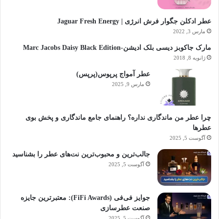
عطر ادکلن جگوار فرش انرژی | Jaguar Fresh Energy
مارس 3, 2022
مارک جاکوبز دیسی بلک ادیشن-Marc Jacobs Daisy Black Edition
ژانویه 8, 2018
عطر آمواج پرپوس(پرپس)
مارس 9, 2025
چرا عطر من ماندگاری نداره؟ راهنمای جامع ماندگاری و پخش بوی
عطرها
آگوست 5, 2025
جالب‌ترین و محبوب‌ترین نت‌های عطر را بشناسید
آگوست 5, 2025
جوایز فی‌فی (FiFi Awards): معتبرترین جایزه
صنعت عطرسازی
آگوست 5, 2025