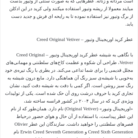
است مردانه و زنانه. عطرهایی که به صورت سنتی از وتیور بدست
میایند معمولا از ریشه وتیور استفاده میکنند ولی کرید در این ادکلن
از برگ وتیور نیز استفاده نموده تا به رایحه ای فرش و جدید دست
یابد.
عطر کرید اوریجینال وتیور – Creed Original Vetiver
با نگاهی به شیشه‌ عطر کرید اوریجینال وتیور – Creed Original
Vetiver، طراحی آن شکوه و عظمت کاخ‌های سلطنتی و مهمانی‌های
مجلل قدیمی را برای شما تداعی می‌کند. در بطری با رنگ تیره‌ی خود
به‌خوبی با شیشه‌ی سبز رنگ آن هماهنگی دارد. مایع درون شیشه به
رنگ سبز روشن است. اگر کمی با دقت به شیشه دقت کنید، نشان
تجاری کرید با حروف درشت روی آن حک شده است. یکی از تولیدات
ویژه‌ی کرید که در سال ۲۰۰۴ در کشور فرانسه ساخته شد،
«اوریجینال وتیور» (Original Vetiver) نام دارد. همان‌طور که از نام
این عطر پیداست، با استفاده از آن حال و هوای حضور درحیاط
قصرهای سلطنتی را خواهید داشت. سازندگان این عطر Olivier
Creed Sixth Generation و Erwin Creed Seventh Generation نام