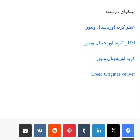
لینکهای مرتبط:
عطر کرید اوریجینال وتیور
ادکلن کرید اوریجینال وتیور
کرید اوریجینال وتیور
Creed Original Vetiver
لینکدین
‫تامبلر
‫پین‌ترست
‫رددیت
‫VKontakte
اشتراک گذاری از طریق ایمیل
چاپ