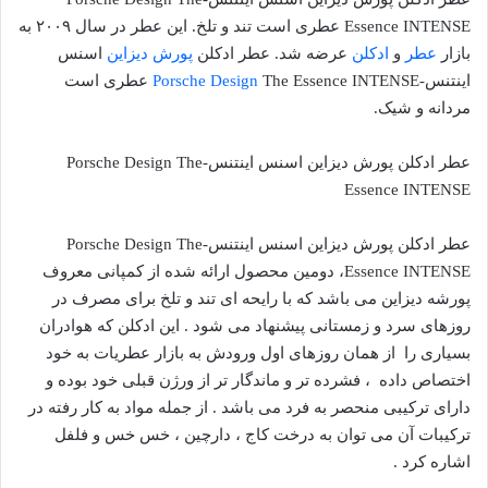
Essence INTENSE عطری است تند و تلخ. این عطر در سال ۲۰۰۹ به
بازار
عطر
و
ادکلن
عرضه شد. عطر ادکلن
پورش دیزاین
اسنس
اینتنس-
Porsche Design
The Essence INTENSE عطری است
مردانه و شیک.
عطر ادکلن پورش دیزاین اسنس اینتنس-Porsche Design The
Essence INTENSE
عطر ادکلن پورش دیزاین اسنس اینتنس-Porsche Design The
Essence INTENSE، دومین محصول ارائه شده از کمپانی معروف
پورشه دیزاین می باشد که با رایحه ای تند و تلخ برای مصرف در
روزهای سرد و زمستانی پیشنهاد می شود . این ادکلن که هوادران
بسیاری را از همان روزهای اول ورودش به بازار عطریات به خود
اختصاص داده ، فشرده تر و ماندگار تر از ورژن قبلی خود بوده و
دارای ترکیبی منحصر به فرد می باشد . از جمله مواد به کار رفته در
ترکیبات آن می توان به درخت کاج ، دارچین ، خس خس و فلفل
اشاره کرد .