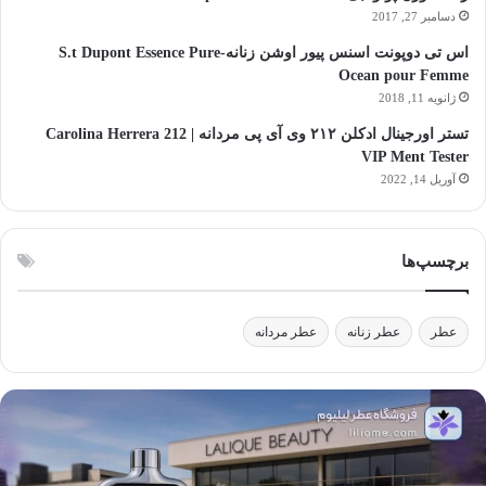
دسامبر 27, 2017
اس تی دوپونت اسنس پیور اوشن زنانه-S.t Dupont Essence Pure
Ocean pour Femme
ژانویه 11, 2018
تستر اورجینال ادکلن ۲۱۲ وی آی پی مردانه | Carolina Herrera 212
VIP Ment Tester
آوریل 14, 2022
برچسپ‌ها
عطر
عطر زنانه
عطر مردانه
الیک
آ
یوتی:
ا
لفیق
ا
نر،
ع