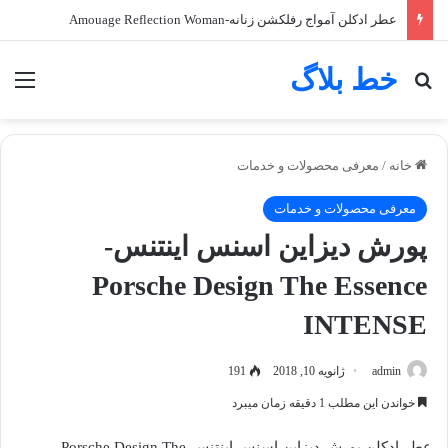
عطر ادکلن آمواج رفلکشن زنانه-Amouage Reflection Woman
خط بلاگ
جستجو برای
منو
خانه
/
معرفی محصولات و خدمات
معرفی محصولات و خدمات
پورش دیزاین اسنس اینتنس-
Porsche Design The Essence
INTENSE
admin
ژانویه 10, 2018
191
خواندن این مطلب 1 دقیقه زمان میبرد
عطر ادکلن پورش دیزاین اسنس اینتنس-Porsche Design The