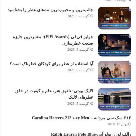
جالب‌ترین و محبوب‌ترین نت‌های عطر را بشناسید
آگوست 5, 2025
جوایز فی‌فی (FiFi Awards): معتبرترین جایزه
صنعت عطرسازی
آگوست 5, 2025
آیا استفاده از عطر برای کودکان خطرناک است؟
آگوست 5, 2025
لالیک بیوتی: تلفیق هنر، علم و کیفیت در خلق
عطرهای لالیک
آگوست 5, 2025
۲۱۲ سک سی مردانه – Carolina Herrera 212 s-xy Men
ژوئن 17, 2018
رالف لورن پولو آبی-Ralph Lauren Polo Blue