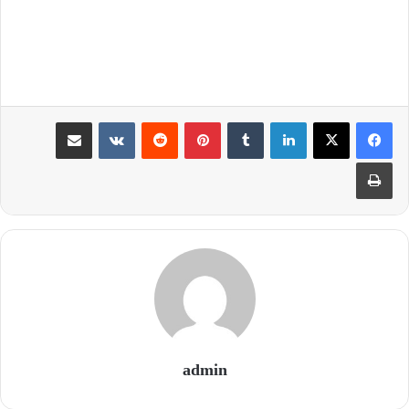
لینکدین
‫تامبلر
‫پین‌ترست
‫رددیت
‫VKontakte
اشتراک گذاری از طریق ایمیل
چاپ
admin