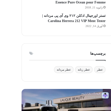
Essence Pure Ocean pour Femme
ژانویه 11, 2018
تستر اورجینال ادکلن ۲۱۲ وی آی پی مردانه |
Carolina Herrera 212 VIP Ment Tester
آوریل 14, 2022
برچسپ‌ها
عطر
عطر زنانه
عطر مردانه
لیک
آیا
وتی:
استفاده
فیق
از
ر،
عطر