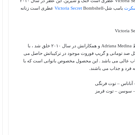
عطر ادکلن ویکتوریا سکرت بامب شل-Victoria Secret Bombshell عطری است خنک و شیرین. این عطر در سال ۲۰۱۰
سکرت
بامب شل-
Victoria Secret
Bombshell عطری است زنانه
عطر ادکلن ویکتوریا سکرت -Victoria Secret ، که توسط Adriana Medina و همکارانش در سال ۲۰۱۰ خلق شد ، با
، گل صد تومانی و گریپ فوروت موجود در ترکیباتش حاصل می
تخاب عالی می باشد . این محصول مخصوص بانوانی است که با
ه فرد و جذاب می باشند.
 آناناس – توت فرنگی
 – سوسن – توت قرمز