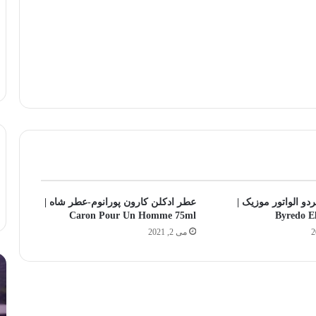
دو الواتور موزیک |
عطر ادکلن کارون پورانوم-عطر شاه |
Caron Pour Un Homme 75ml
Byredo E
می 2, 2021
چرا
لا
عطر
بی
من
تل
ماندگاری
هن