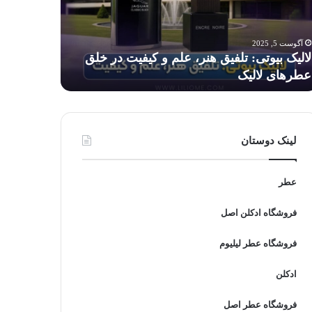
م
برای
کودکان
فیت
خطرناک
آگوست 5, 2025
آگوست 5, 2025
است؟
لالیک بیوتی: تلفیق هنر، علم و کیفیت در خلق
آیا استفاد
ق
عطرهای لالیک
است؟
رهای
لیک
لینک دوستان
عطر
فروشگاه ادکلن اصل
فروشگاه عطر لیلیوم
ادکلن
فروشگاه عطر اصل