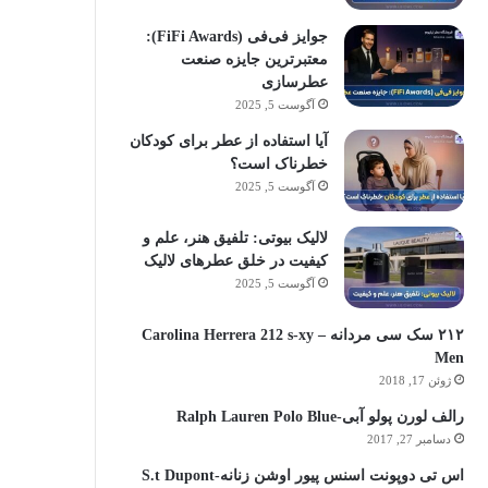
جوایز فی‌فی (FiFi Awards):
معتبرترین جایزه صنعت
عطرسازی
آگوست 5, 2025
آیا استفاده از عطر برای کودکان
خطرناک است؟
آگوست 5, 2025
لالیک بیوتی: تلفیق هنر، علم و
کیفیت در خلق عطرهای لالیک
آگوست 5, 2025
۲۱۲ سک سی مردانه – Carolina Herrera 212 s-xy
Men
ژوئن 17, 2018
رالف لورن پولو آبی-Ralph Lauren Polo Blue
دسامبر 27, 2017
اس تی دوپونت اسنس پیور اوشن زنانه-S.t Dupont