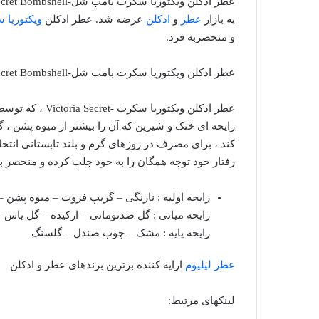
به بازار
عطر
و
ادکلن
عرضه شد. عطر ادکلن
ویکتوریا 
و منحصربه فرد.
عطر ادکلن ویکتوریا سکرت بامب شل-Victoria Secret Bombshell
رایحه ای خنک و شیرین که آن را بیشتر از میوه پشن 
کند ، برای مصرف در روزهای گرم و بلند تابستانی ان
رفتار خود توجه همگان را به خود جلب کرده و منحصر ب
رایحه اولیه : نارنگی – گریپ فروت – میوه پشن –
رایحه میانی : گل صدتومانی – ارکیده – گل یاس
رایحه پایه : مشک – چوب صندل – گلسنگ
عطر لیلیوم
ارایه کننده برترین برندهای عطر و ادکلن
لینکهای مرتبط: