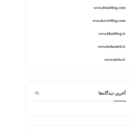
www.denablog.com
www.kavirblog.com
www.khatblog.ir
www.kohanteb.ir
www.misiz.ir
آخرین دیدگاه‌ها