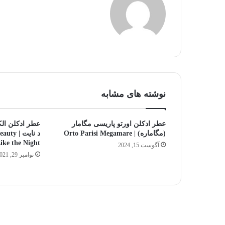
نوشته های مشابه
عطر ادکلن اورتو پاریسی مگامار
عطر ادکلن الکی
(مگاماره) | Orto Parisi Megamare
د نایت 
ike the Night
آگوست 15, 2024
نوامبر 29, 2021
جالب‌ترین
و
محبوب‌ترین
نت‌های