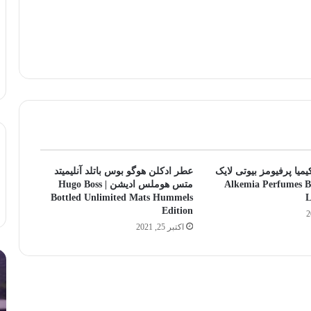
میا پرفیومز بیوتی لایک
عطر ادکلن هوگو بوس باتلد آنلیمیتد
| Alkemia Perfumes Beauty
متس هوملس ادیشن | Hugo Boss
Bottled Unlimited Mats Hummels
L
Edition
اکتبر 25, 2021
چرا
لا
عطر
بی
من
تل
ماندگاری
هن