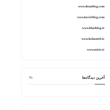
www.denablog.com
www.kavirblog.com
www.khatblog.ir
www.kohanteb.ir
www.misiz.ir
آخرین دیدگاه‌ها