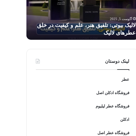
م
برای
کودکان
فیت
خطرناک
آگوست 5, 2025
آگوست 5, 2025
است؟
لالیک بیوتی: تلفیق هنر، علم و کیفیت در خلق
آیا استفاد
ق
عطرهای لالیک
است؟
رهای
لیک
لینک دوستان
عطر
فروشگاه ادکلن اصل
فروشگاه عطر لیلیوم
ادکلن
فروشگاه عطر اصل