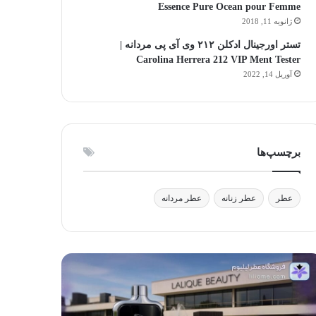
Essence Pure Ocean pour Femme
ژانویه 11, 2018
تستر اورجینال ادکلن ۲۱۲ وی آی پی مردانه |
Carolina Herrera 212 VIP Ment Tester
آوریل 14, 2022
برچسپ‌ها
عطر
عطر زنانه
عطر مردانه
لیک
آیا
وتی:
استفاده
فیق
از
ر،
عطر