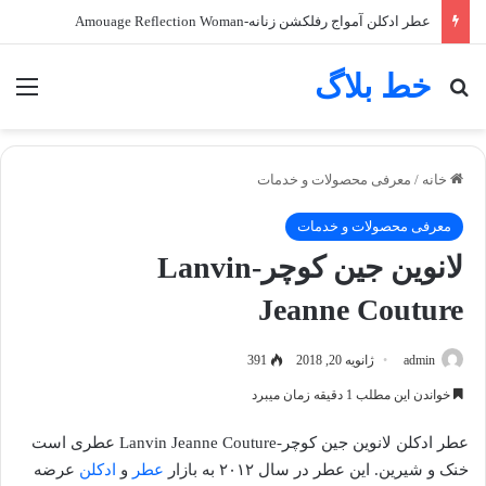
عطر ادکلن آمواج رفلکشن زنانه-Amouage Reflection Woman
خط بلاگ
جستجو برای
منو
خانه
/
معرفی محصولات و خدمات
معرفی محصولات و خدمات
لانوین جین کوچر-Lanvin
Jeanne Couture
admin
ژانویه 20, 2018
391
خواندن این مطلب 1 دقیقه زمان میبرد
عطر ادکلن لانوین جین کوچر-Lanvin Jeanne Couture عطری است
خنک و شیرین. این عطر در سال ۲۰۱۲ به بازار
عطر
و
ادکلن
عرضه