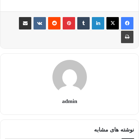
لینکدین
‫تامبلر
‫پین‌ترست
‫رددیت
‫VKontakte
اشتراک گذاری از طریق ایمیل
چاپ
admin
نوشته های مشابه