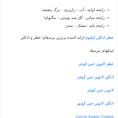
رایحه اولیه : آب – رازبری – برگ بنفشه
رایحه میانی : گل صد تومنی – مگنولیا
رایحه پایه : مشک – سدر
عطر ادکلن لیلیوم
ارایه کننده برترین برندهای عطر و ادکلن
لینکهای مرتبط:
عطر لانوین جین کوچر
ادکلن لانوین جین کوچر
لانوین جین کوچر
ادکلن لانوین جین کوتور
Lanvin Jeanne Couture