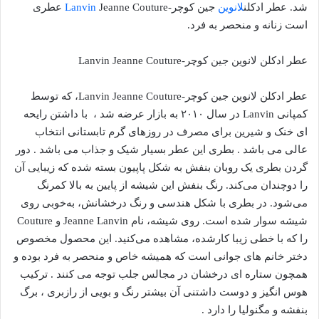
شد. عطر ادکلن
لانوین
جین کوچر-
Lanvin
Jeanne Couture عطری
است زنانه و منحصر به فرد.
عطر ادکلن لانوین جین کوچر-Lanvin Jeanne Couture
عطر ادکلن لانوین جین کوچر-Lanvin Jeanne Couture، که توسط
کمپانی Lanvin در سال ۲۰۱۰ به بازار عرضه شد ، با داشتن رایحه
ای خنک و شیرین برای مصرف در روزهای گرم تابستانی انتخاب
عالی می باشد . بطری این عطر بسیار شیک و جذاب می باشد . دور
گردن بطری یک روبان بنفش به شکل پاپیون بسته شده که زیبایی آن
را دوچندان می‌کند. رنگ بنفش این شیشه از پایین به بالا کمرنگ
می‌شود. در بطری با شکل هندسی و رنگ درخشانش، به‌خوبی روی
شیشه سوار شده است. روی شیشه، نام Jeanne Lanvin و Couture
را که با خطی زیبا کارشده، مشاهده می‌کنید. این محصول مخصوص
دختر خانم های جوانی است که همیشه خاص و منحصر به فرد بوده و
همچون ستاره ای درخشان در مجالس جلب توجه می کنند . ترکیب
هوس انگیز و دوست داشتنی آن بیشتر رنگ و بویی از رازبری ، برگ
بنفشه و مگنولیا را دارد .