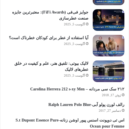
جوایز فی‌فی (FiFi Awards): معتبرترین جایزه
صنعت عطرسازی
آگوست 5, 2025
آیا استفاده از عطر برای کودکان خطرناک است؟
آگوست 5, 2025
لالیک بیوتی: تلفیق هنر، علم و کیفیت در خلق
عطرهای لالیک
آگوست 5, 2025
۲۱۲ سک سی مردانه – Carolina Herrera 212 s-xy Men
ژوئن 17, 2018
رالف لورن پولو آبی-Ralph Lauren Polo Blue
دسامبر 27, 2017
اس تی دوپونت اسنس پیور اوشن زنانه-S.t Dupont Essence Pure
Ocean pour Femme