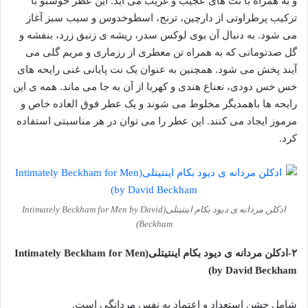
و به همراه با نت های عجیب و غریب می آید. این عطر خوشبو با
ترکیب پرطراوتی از دارچین، ترنج، اسطوخدوس و سیب سبز آغاز
می شود. به دنبال آن بوی لوکس سدر، ریشه ی زنبق زرد، بنفشه و
گل صدتومانی که به همراه تن معطری از رزماری و مریم گلی می
آیند پخش می شود. همچنین به عنوان یک نت پایانی غنی رایحه های
خس خس دودی، نعناع هندی و کهربا از آن به جا می ماند. همه ی این
رایحه ها باهمدیگر مخلوط می شوند و یک عطر فوق العاده خاص و
مرموز ایجاد می کنند. این عطر را می توان در هر مناسبتی استفاده
کرد.
ادکلن مردانه ی دیود بکام اینتیتلی(Intimately Beckham for Men by David
Beckham)
۲-ادکلن مردانه ی دیود بکام اینتیتلی(Intimately Beckham for Men
by David Beckham)
شامل جشن استعداد و اعتماد به نفس مردانگی است.