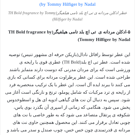
عطر ادکلن مردانه ی تی اچ بلد تامی هیلفیگر(TH Bold fragrance by Tommy
Hilfiger by Nadal)
۵-ادکلن مردانه ی تی اچ بلد تامی هیلفیگر(TH Bold fragrance by
Tommy Hilfiger by Nadal)
این عطر توسط رافائل نادال(بازیکن حرفه ای مشهور تنیس) توصیه
شده است. عطر تی اچ بلد(TH Bold) عطری قوی با رایحه ی
ورزشی است که برای مردان مدرنی که دوست دارند متمایز باشند
طراحی شده است. این عطر پرطراوت مردانه برای کسانی که بازی
می کنند تا ببرند ایده آل است. این عطر با یک ترکیب منحصربه فرد
از رایحه ی ترد مرکبات که شامل پوملو، ترنج و نارنگی است آغاز می
شود. سپس به دنبال آن نت های گیاهی ادویه ای هل و اسطوخدوس
پخش می شود. هنگامی که زمانی از اسپری آن بگذرد بوی یاس،
شکوفه ی پرتقال متصاعد می شود که به طور خاصی با نت های
چوبی تعادل برقرار می کنند. این محصول همچنین حاوی نت های
مردانه ی قدرتمندی چون خس خس، چوب صندل و سدر می باشد و