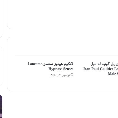
 پل گوتیه له میل
لانکوم هیپنوز سنسز-Lancome
امر ۲۰۱۴ | Jean Paul Gaultier Le
Hypnose Senses
Male 
نوامبر 26, 2017
لالیک
آیا
بیوتی:
اس
تلفیق
از
هنر،
عط