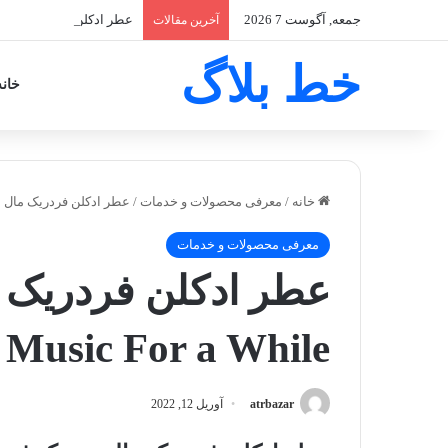
جمعه, آگوست 7 2026
عطر ادکلن آمواج میتس زنانه - Myths
آخرین مقالات
خط بلاگ
خانه
خانه
/
معرفی محصولات و خدمات
/
عطر ادکلن فردریک مال موزیک فور ا وایل | e
معرفی محصولات و خدمات
عطر ادکلن فردریک ما
 Music For a While
atrbazar
آوریل 12, 2022