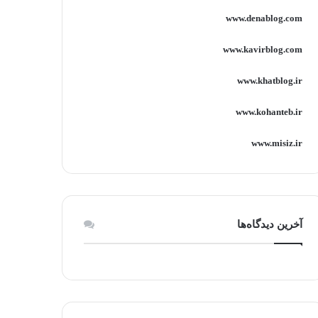
www.denablog.com
www.kavirblog.com
www.khatblog.ir
www.kohanteb.ir
www.misiz.ir
آخرین دیدگاه‌ها