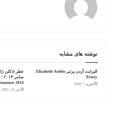
نوشته های مشابه
الیزابت آردن پرتی-Elizabeth Arden
عطر ادکلن ژان
Pretty
س
Summer 2014
فوریه 7, 2018
می 22, 2021
چرا
عطر
من
ماندگاری