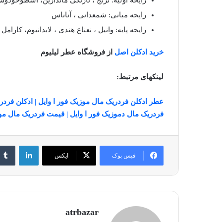
رایحه اولیه: ترنج ، نارنگی ماندارین، اسطوخودوس
رایحه میانی: شمعدانی ، آناناس
رایحه پایه: وانیل ، نعناع هندی ، لابدانیوم، کارامل 
خرید ادکلن اصل
از فروشگاه عطر لیلیوم
لینکهای مرتبط:
عطر ادکلن فردریک مال موزیک فور ا وایل |
ادکلن فردریک مال م
فردریک مال دموزیک فور ا وایل |
قیمت فردریک مال موز
لینکدین
فیس بوک
ایکس
atrbazar