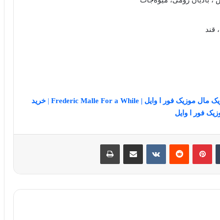
 ، بادیان رومی، میوه‌جات
، قند
وزیک فور ا وایل | Frederic Malle For a While
|
خرید
یک فور ا وایل
‫تامبلر
‫پین‌ترست
‫رددیت
‫VKontakte
اشتراک گذاری از طریق ایمیل
چاپ