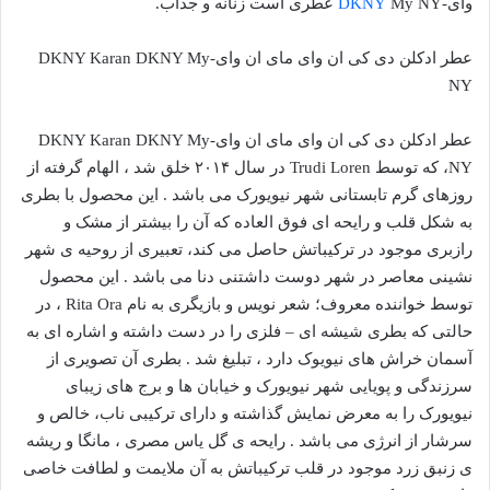
وای-
My NY عطری است زنانه و جذاب.
DKNY
عطر ادکلن دی کی ان وای مای ان وای-DKNY Karan DKNY My
NY
عطر ادکلن دی کی ان وای مای ان وای-DKNY Karan DKNY My
NY، که توسط Trudi Loren در سال ۲۰۱۴ خلق شد ، الهام گرفته از
روزهای گرم تابستانی شهر نیویورک می باشد . این محصول با بطری
به شکل قلب و رایحه ای فوق العاده که آن را بیشتر از مشک و
رازبری موجود در ترکیباتش حاصل می کند، تعبیری از روحیه ی شهر
نشینی معاصر در شهر دوست داشتنی دنا می باشد . این محصول
توسط خواننده معروف؛ شعر نویس و بازیگری به نام Rita Ora ، در
حالتی که بطری شیشه ای – فلزی را در دست داشته و اشاره ای به
آسمان خراش های نیویوک دارد ، تبلیغ شد . بطری آن تصویری از
سرزندگی و پویایی شهر نیویورک و خیابان ها و برج های زیبای
نیویورک را به معرض نمایش گذاشته و دارای ترکیبی ناب، خالص و
سرشار از انرژی می باشد . رایحه ی گل یاس مصری ، مانگا و ریشه
ی زنبق زرد موجود در قلب ترکیباتش به آن ملایمت و لطافت خاصی