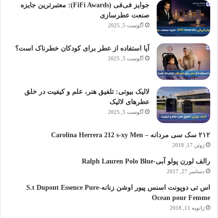
جوایز فی‌فی (FiFi Awards): معتبرترین جایزه
صنعت عطرسازی
آگوست 5, 2025
آیا استفاده از عطر برای کودکان خطرناک است؟
آگوست 5, 2025
لالیک بیوتی: تلفیق هنر، علم و کیفیت در خلق
عطرهای لالیک
آگوست 5, 2025
۲۱۲ سک سی مردانه – Carolina Herrera 212 s-xy Men
ژوئن 17, 2018
رالف لورن پولو آبی-Ralph Lauren Polo Blue
دسامبر 27, 2017
اس تی دوپونت اسنس پیور اوشن زنانه-S.t Dupont Essence Pure
Ocean pour Femme
ژانویه 11, 2018