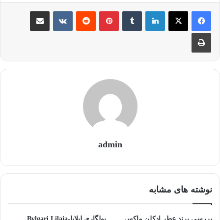
لینکدین
‫تامبلر
‫پین‌ترست
‫رددیت
‫VKontakte
اشتراک گذاری از طریق ایمیل
چاپ
admin
نوشته های مشابه
بررسی برند عطر ادکلن ماکس
بولگاری لیلایا-Bvlgari Lilaia