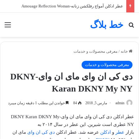
عطر ادکلن آمواج رفلکشن زنانه-Amouage Reflection Woman
خط بلاگ
جستجو برای
منو
خانه
/
معرفی محصولات و خدمات
معرفی محصولات و خدمات
دی کی ان وای مای ان وای-DKNY
Karan DKNY My NY
admin
مارس 5, 2018
84
خواندن این مطلب 1 دقیقه زمان میبرد
عطر ادکلن دی کی ان وای مای ان وای-DKNY Karan DKNY My
NY عطری است شیرین. این عطر در سال ۲۰۱۴ به
بازار
عطر
و
ادکلن
عرضه شد. عطر ادکلن
دی کی ان وای
مای ان