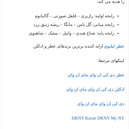
را هدیه می کند.
رایحه اولیه: رازبری – فلفل صورتی – گالبانوم
رایحه میانی: گل یاس – مانگا – ریشه زنبق زرد
رایحه پایه: نعناع هندی – وانیل – مشک – شاهبوی
عطر لیلیوم
ارایه کننده برترین برندهای عطر و ادکلن
لینکهای مرتبط:
عطر دی کی ان وای مای ان وای
ادکلن دی کی ان وای مای ان وای
دی کی ان وای مای ان وای
DKNY Karan DKNY My NY