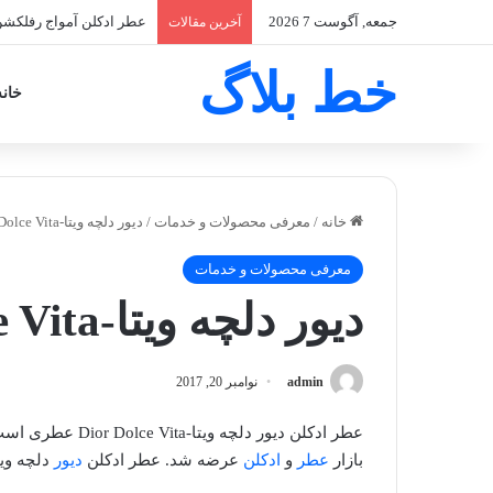
جمعه, آگوست 7 2026
عطر ادکلن آمواج میتس زنانه - Myths
آخرین مقالات
خط بلاگ
خانه
خانه
/
معرفی محصولات و خدمات
/
دیور دلچه ویتا-Dior Dolce Vita
معرفی محصولات و خدمات
دیور دلچه ویتا-Dior Dolce Vita
admin
نوامبر 20, 2017
بازار
عطر
و
ادکلن
عرضه شد. عطر ادکلن
دیور
دلچه ویت