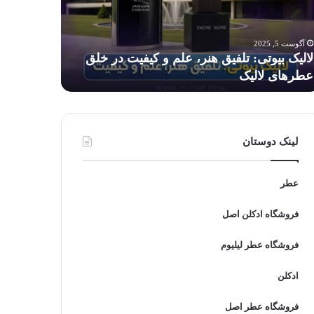
م
برای
کودکان
فیت
خطرناک
آگوست 5, 2025
آگوست 5, 2025
است؟
لالیک بیوتی: تلفیق هنر، علم و کیفیت در خلق
آیا استفاد
ق
عطرهای لالیک
است؟
رهای
لیک
لینک دوستان
عطر
فروشگاه ادکلن اصل
فروشگاه عطر لیلیوم
ادکلن
فروشگاه عطر اصل