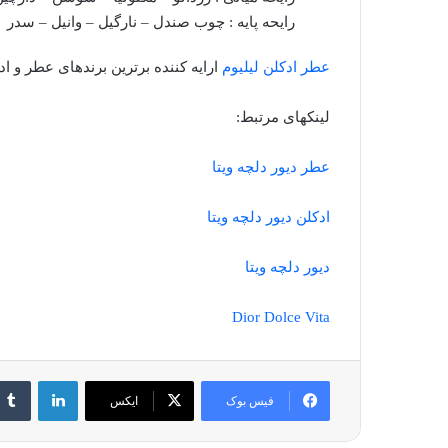
رایحه پایه : چوب صندل – نارگیل – وانیل – سدر
عطر ادکلن لیلیوم
ارایه کننده برترین برندهای عطر و اد
لینکهای مرتبط:
عطر دیور دلچه ویتا
ادکلن دیور دلچه ویتا
دیور دلچه ویتا
Dior Dolce Vita
لینکدین
فیس بوک
ایکس