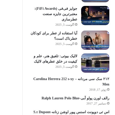
جوایز فی‌فی (FiFi Awards):
معتبرترین جایزه صنعت
عطرسازی
آگوست 5, 2025
آیا استفاده از عطر برای کودکان
خطرناک است؟
آگوست 5, 2025
لالیک بیوتی: تلفیق هنر، علم و
کیفیت در خلق عطرهای لالیک
آگوست 5, 2025
۲۱۲ سک سی مردانه – Carolina Herrera 212 s-xy
Men
ژوئن 17, 2018
رالف لورن پولو آبی-Ralph Lauren Polo Blue
دسامبر 27, 2017
اس تی دوپونت اسنس پیور اوشن زنانه-S.t Dupont