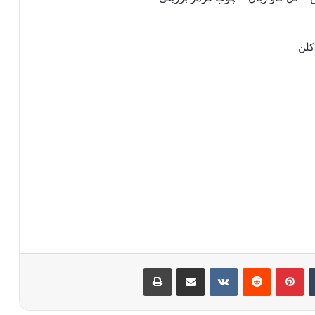
کلن
‫تامبلر
‫پین‌ترست
‫رددیت
‫VKontakte
اشتراک گذاری از طریق ایمیل
چاپ