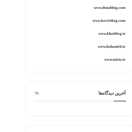
www.denablog.com
www.kavirblog.com
www.khatblog.ir
www.kohanteb.ir
www.misiz.ir
آخرین دیدگاه‌ها