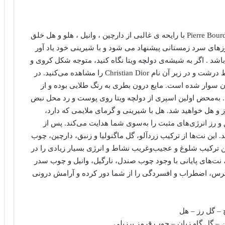
عطر ادکلن دیور دلچه ویتا-Dior Dolce Vita، توسط Pierre Bourdon با رایحه ی غالبی از دارچین ، وانیل ، هلو و هل خلق
زهای سرد زمستانی پیشنهاد می شود و با شیرینی خود یاد آور
باشد . اگر به شیشه‌ی دولچه ویتا نگاه کنید، متوجه شکل کروی و
لوکس آن خواهید شد. روی شیشه نام Dolce Vita با خط درشت و در زیر آن نام Christian Dior را مشاهده می‌کنید. در
سوار شده است. مایع درون بطری به رنگ طلایی بوده و از
 به‌محض اولین اسپری از دولچه ویتا روی پوست و رد محل نبض
رز و هل خواهید شد. هل با شیرینی و گرمای ملایمی که دارد،
 و رز انرژی‌های مثبت را به‌سوی شما هدایت می‌کند. پس از
 این نت‌ها از ترکیب زردآلو، گل ماگنولیا و زنبق، دارچین، چوب
ین ترکیب شلوغ و عجیب‌وغریب نشاط و انرژی بسیار زیادی را در
نت‌های پایانی با وجود چوب صندل، نارگیل، وانیل و چوب سدر
سترس، اضطراب و افسردگی را از شما دور کرده و آرامش درونی
 – گل رز – هل
ن – گل گاو زبان – چوب قرمز برزیلی