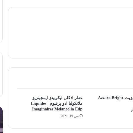
آزارو برایت ویزیت-Azzaro Bright
عطر ادکلن ليکوييدز ايمجينريز
ملانکولیا ادو پرفیوم | Liquides
Imaginaires Melancolia Edp
چرا
لا
عطر
بی
می 19, 2021
من
تل
ماندگاری
هن