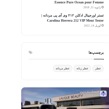
Essence Pure Ocean pour Femme
ژانویه 11, 2018
تستر اورجینال ادکلن ۲۱۲ وی آی پی مردانه |
Carolina Herrera 212 VIP Ment Tester
آوریل 14, 2022
برچسپ‌ها
عطر
عطر زنانه
عطر مردانه
لیک
آیا
وتی:
استفاده
فیق
از
ر،
عطر