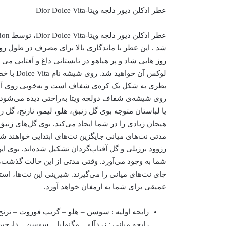
عطر ادکلن دیور دلچه ویتا-Dior Dolce Vita
شد . این عطر با ماندگاری بالا برای مصرف در طول رو
روز هایی شاد و پر هیاهو در تابستانی داغ و آفتابی می 
بطری به شکل یک کره‌ی شفاف است و به‌خوبی روی آن 
روی شیشه‌ی شفاف دولچه ویتا به‌راحتی دیده می‌شود.
یا لباستان متوجه بوی گل زنبق، هلو، لیمو، نارنج، گل 
هیجان زیادی را در شما ایجاد می‌کند. بوی گل‌های زنبق
مدتی نت‌های میانی جایگزین نت‌های ابتدایی خواهند شد.
رزوود برزیلی و گل آفتاب‌گردان تشکیل شده‌اند. بوی ا
شما به وجود می‌آورد. وقتی مدتی از این حالت گذشت، 
جای نت‌های میانی را می‌گیرند. شیرینی این نت‌ها، ا
عمیقی برای شما به ارمغان خواهد آورد.
رایحه اولیه : سوسن – هلو – گریپ فوروت – ترنج
رایحه میانی : زردآلو – مگنولیا – سوسن – دارچی