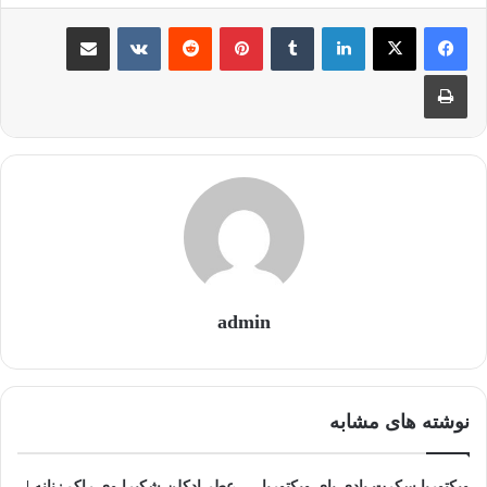
لینکدین
‫تامبلر
‫پین‌ترست
‫رددیت
‫VKontakte
اشتراک گذاری از طریق ایمیل
چاپ
admin
نوشته های مشابه
ویکتوریا سکرت بادی بای ویکتوریا
عطر ادکلن شکیرا وی راک زنانه |