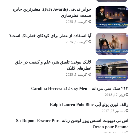
جوایز فی‌فی (FiFi Awards): معتبرترین جایزه
صنعت عطرسازی
آگوست 5, 2025
آیا استفاده از عطر برای کودکان خطرناک است؟
آگوست 5, 2025
لالیک بیوتی: تلفیق هنر، علم و کیفیت در خلق
عطرهای لالیک
آگوست 5, 2025
۲۱۲ سک سی مردانه – Carolina Herrera 212 s-xy Men
ژوئن 17, 2018
رالف لورن پولو آبی-Ralph Lauren Polo Blue
دسامبر 27, 2017
اس تی دوپونت اسنس پیور اوشن زنانه-S.t Dupont Essence Pure
Ocean pour Femme