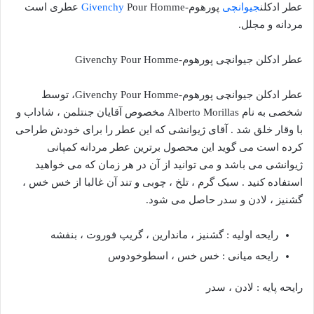
عطر ادکلن
جیوانچی
پورهوم-
Givenchy
Pour Homme عطری است
مردانه و مجلل.
عطر ادکلن جیوانچی پورهوم-Givenchy Pour Homme
عطر ادکلن جیوانچی پورهوم-Givenchy Pour Homme، توسط
شخصی به نام Alberto Morillas مخصوص آقایان جنتلمن ، شاداب و
با وقار خلق شد . آقای ژیوانشی که این عطر را برای خودش طراحی
کرده است می گوید این محصول برترین عطر مردانه کمپانی
ژیوانشی می باشد و می توانید از آن در هر زمان که می خواهید
استفاده کنید . سبک گرم ، تلخ ، چوبی و تند آن غالبا از خس خس ،
گشنیز ، لادن و سدر حاصل می شود.
رایحه اولیه : گشنیز ، ماندارین ، گریپ فوروت ، بنفشه
رایحه میانی : خس خس ، اسطوخودوس
رایحه پایه : لادن ، سدر