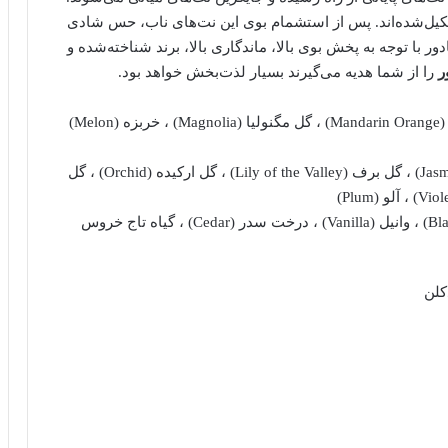
کیل‌شده‌اند. پس از استشمام بوی این نت‌های ناب، حس شادی
 با توجه به پخش بوی بالا، ماندگاری بالا، برند شناخته‌شده و
ر
را از شما هدیه می‌گیرند بسیار لذت‌بخش خواهد بود.
رایحه ابتدایی: ترنج (bergamot) ، پرتقال ماندارین (Mandarin Orange) ، گل مگنولیا (Magnolia) ، خربزه (Melon)
رایحه میانی: گل فریسیا (Freesia) ، گل یاس (Jasmine) ، گل برف (Lily of the Valley) ، گل ارکیده (Orchid) ، گل
رایحه پایانی: مشک (Musk) ، توت سیاه (Blackberry) ، وانیل (Vanilla) ، درخت سدر (Cedar) ، گیاه تاج خروس
کلن