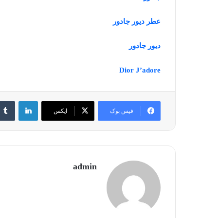
عطر دیور جادور
دیور جادور
Dior J’adore
لینکدین
فیس بوک
ایکس
admin
جالب‌ترین
و
محبوب‌ترین
نت‌های