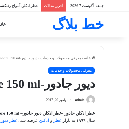
جمعه, آگوست 7 2026
عطر ادکلن آمواج رفلکشن زنانه-ection Woman
آخرین مقالات
خط بلاگ
خانه
خانه
/
معرفی محصولات و خدمات
/
دیور جادور-Dior J’adore 150 ml
معرفی محصولات و خدمات
دیور جادور-Dior J’adore 150 ml
admin
نوامبر 20, 2017
عطر ادکلن جادور -عطر ادکلن دیور جادور
– Dior J’adore 150 ml
سال ۱۹۹۹ به بازار
عطر
و
ادکلن
عرضه شد .
عطر دیور 