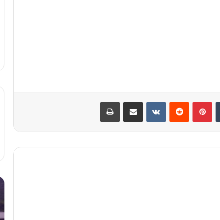
‫تامبلر
‫پین‌ترست
‫رددیت
‫VKontakte
اشتراک گذاری از طریق ایمیل
چاپ
چرا
لا
عطر
بی
من
تل
ماندگاری
هن