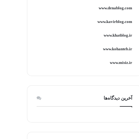
www.denablog.com
www.kavirblog.com
www.khatblog.ir
www.kohanteb.ir
www.misiz.ir
آخرین دیدگاه‌ها