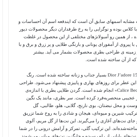
که مشابه اسمهای سابق آن است که ایندفعه اسم آن احساسات و
ا کلاس بوده و نوگرایی را به رخ طرفداران دیگر محصولات دیور
 ، از همین رو آمبولانژهای مختلفی از این محصول در غلظت
یروی از آمفورای یونانی و بارنگی طلایی و پر زرق و برق و با
 در زمینه ی طراحی بطری محصولات بشمار می آید. بیشتر
که از آن ساخته شده است.
بطری عطر ادکلن جادور -عطر ادکلن دیور جادور- Dior J’adore 150 ml بسیار جذاب و زنانه ساخته شده است. رنگ
این عطر برای روزهای بهاری و پاییزی پیشنهاد می‌شود. طراحی
و فرمولاسیون این عطر توسط عطرساز برجسته «Calice Becker» انجام شده است. گردن طلایی بطری با اندازه‌ی
عجیبی منحصربه‌فرد کرده است. سر بطری، مانند یک نگین
ت و محل نبضتان، بوی نارنج، گلابی، هلو، طالبی، گل
 ترکیب شیرین و میوه‌ای، هیجان و شادی را به روح شما تزریق
جای نت‌های آغازی را می‌گیرند. این نت‌ها از گل مریم، آلوی
ساخته‌شده‌اند. این ترکیب گلی، تمرکز و آرامش درونی را در شما
نت‌های پایانی از راه رسیده و جایگزین نت‌های میانی می‌شوند.