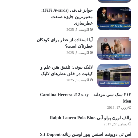
جوایز فی‌فی (FiFi Awards):
معتبرترین جایزه صنعت
عطرسازی
آگوست 5, 2025
آیا استفاده از عطر برای کودکان
خطرناک است؟
آگوست 5, 2025
لالیک بیوتی: تلفیق هنر، علم و
کیفیت در خلق عطرهای لالیک
آگوست 5, 2025
۲۱۲ سک سی مردانه – Carolina Herrera 212 s-xy
Men
ژوئن 17, 2018
رالف لورن پولو آبی-Ralph Lauren Polo Blue
دسامبر 27, 2017
اس تی دوپونت اسنس پیور اوشن زنانه-S.t Dupont