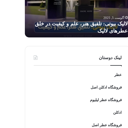
م
برای
کودکان
فیت
خطرناک
آگوست 5, 2025
آگوست 5, 2025
است؟
لالیک بیوتی: تلفیق هنر، علم و کیفیت در خلق
آیا استفاد
ق
عطرهای لالیک
است؟
رهای
لیک
لینک دوستان
عطر
فروشگاه ادکلن اصل
فروشگاه عطر لیلیوم
ادکلن
فروشگاه عطر اصل