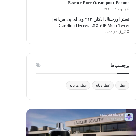
Essence Pure Ocean pour Femme
ژانویه 11, 2018
تستر اورجینال ادکلن ۲۱۲ وی آی پی مردانه |
Carolina Herrera 212 VIP Ment Tester
آوریل 14, 2022
برچسپ‌ها
عطر
عطر زنانه
عطر مردانه
لیک
آیا
وتی:
استفاده
فیق
از
ر،
عطر