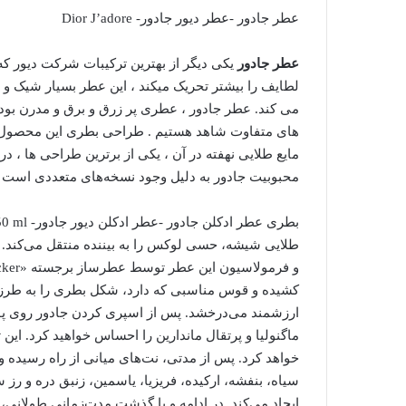
عطر جادور -عطر دیور جادور- Dior J’adore
عطر جادور
یکی دیگر از بهترین ترکیبات شرکت دیور 
لطایف را بیشتر تحریک میکند ، این عطر بسیار شیک و ب
می کند. عطر جادور ، عطری پر زرق و برق و مدرن بوده
های متفاوت شاهد هستیم . طراحی بطری این محصول با پ
مایع طلایی نهفته در آن ، یکی از برترین طراحی ها ،
محبوبیت جادور به دلیل وجود نسخه‌های متعددی است 
طلایی شیشه، حسی لوکس را به بیننده منتقل می‌کند. 
کشیده و قوس مناسبی که دارد، شکل بطری را به طرز 
ارزشمند می‌درخشد. پس از اسپری کردن جادور روی پوس
ماگنولیا و پرتقال ماندارین را احساس خواهید کرد. این
خواهد کرد. پس از مدتی، نت‌های میانی از راه رسیده و 
سیاه، بنفشه، ارکیده، فریزیا، یاسمین، زنبق دره و رز 
ایجاد می‌کند. در ادامه و با گذشت مدت‌زمانی طولانی، 