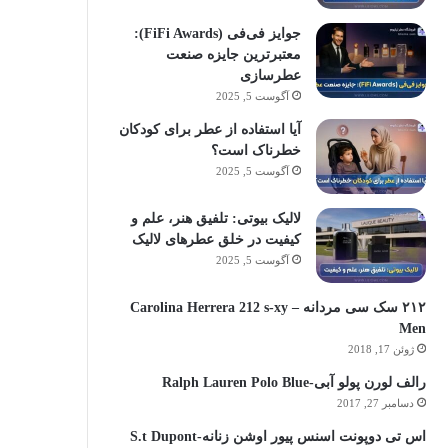
جوایز فی‌فی (FiFi Awards):
معتبرترین جایزه صنعت
عطرسازی
آگوست 5, 2025
آیا استفاده از عطر برای کودکان
خطرناک است؟
آگوست 5, 2025
لالیک بیوتی: تلفیق هنر، علم و
کیفیت در خلق عطرهای لالیک
آگوست 5, 2025
۲۱۲ سک سی مردانه – Carolina Herrera 212 s-xy
Men
ژوئن 17, 2018
رالف لورن پولو آبی-Ralph Lauren Polo Blue
دسامبر 27, 2017
اس تی دوپونت اسنس پیور اوشن زنانه-S.t Dupont