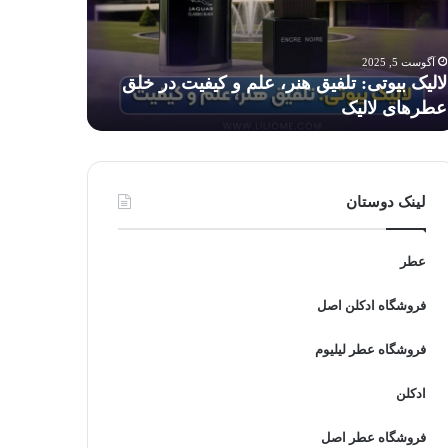
م
برای
کودکان
فیت
خطرناک
آگوست 5, 2025
آگوست 5, 2025
است؟
لالیک بیوتی: تلفیق هنر، علم و کیفیت در خلق
آیا استفاد
ق
عطرهای لالیک
است؟
رهای
لیک
لینک دوستان
عطر
فروشگاه ادکلن اصل
فروشگاه عطر لیلیوم
ادکلن
فروشگاه عطر اصل