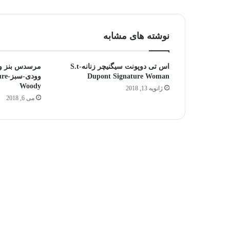
نوشته های مشابه
اس تی دوپونت سیگنیچر زنانه-S.t
مرسدس بنز وی
Dupont Signature Woman
وودی
Woody
ژانویه 13, 2018
می 6, 2018
جالب‌ترین
و
محبوب‌ترین
نت‌های