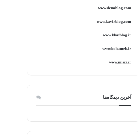
www.denablog.com
www.kavirblog.com
www.khatblog.ir
www.kohanteb.ir
www.misiz.ir
آخرین دیدگاه‌ها