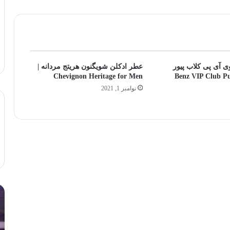
 آی پی کلاب پیور
عطر ادکلن شویگنون هریتج مردانه |
-سبز-Benz VIP Club Pure
Chevignon Heritage for Men
نوامبر 1, 2021
چرا
لا
عطر
بی
من
تل
ماندگاری
هن