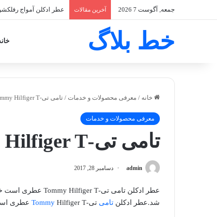
جمعه, آگوست 7 2026
عطر ادکلن آمواج رفلکشن زنانه-ection Woman
آخرین مقالات
خط بلاگ
خانه
خانه
/
معرفی محصولات و خدمات
/
تامی تی-Tommy Hilfiger T
معرفی محصولات و خدمات
تامی تی-Tommy Hilfiger T
admin
دسامبر 28, 2017
عطر ادکلن تامی تی-Tommy Hilfiger T عطری است خنک.این عطر در سال ۲۰۰۱ به بازار
شد.عطر ادکلن
تامی
تی-
Hilfiger T عطری است مردانه و جذاب.
Tommy