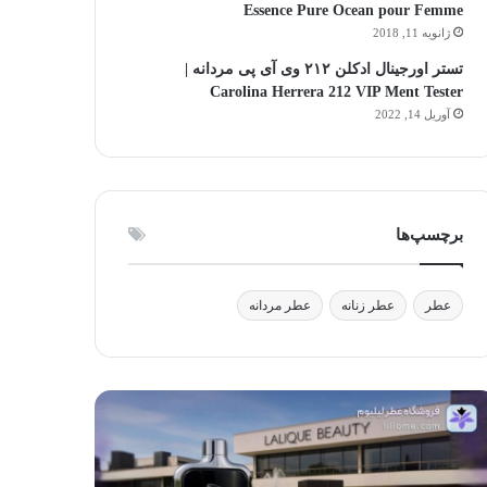
Essence Pure Ocean pour Femme
ژانویه 11, 2018
تستر اورجینال ادکلن ۲۱۲ وی آی پی مردانه |
Carolina Herrera 212 VIP Ment Tester
آوریل 14, 2022
برچسپ‌ها
عطر
عطر زنانه
عطر مردانه
لیک
آیا
وتی:
استفاده
فیق
از
ر،
عطر