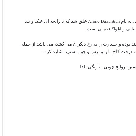
عطر ادکلن تامی تی-Tommy Hilfiger T ،توسط شخصی به نام Annie Buzantian خلق شد که با رایحه ای خنک و تند
طیف و اغواکننده ای است.
مند بوده و جسارت را به رخ دیگران می کشد، می باشد.از جمله
 ، درخت کاج ، لیمو ترش و چوب سفید اشاره کرد .
ز , روایح چوبی , نارنگی یافا