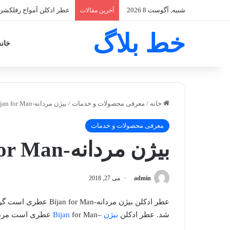
شنبه, آگوست 8 2026
عطر ادکلن آمواج رفلکشن زنانه-lection Woman
آخرین مقالات
خط بلاگ
خانه
خانه
/
معرفی محصولات و خدمات
/
بیژن مردانه-Bijan for Man
معرفی محصولات و خدمات
بیژن مردانه-Bijan for Man
admin
می 27, 2018
عطر ادکلن بیژن مردانه-Bijan for Man عطری است گرم و تلخ. این عطر در سال ۱۹۸۷ به بازار
شد. عطر ادکلن
بیژن
–
for Man عطری است مردانه و جذاب.
Bijan