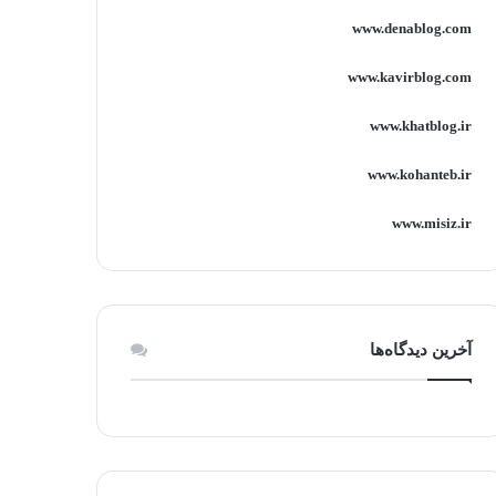
www.denablog.com
www.kavirblog.com
www.khatblog.ir
www.kohanteb.ir
www.misiz.ir
آخرین دیدگاه‌ها