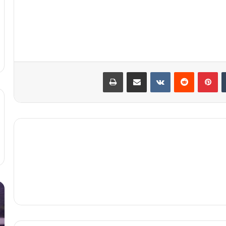
‫تامبلر
‫پین‌ترست
‫رددیت
‫VKontakte
اشتراک گذاری از طریق ایمیل
چاپ
چرا
لا
عطر
بی
من
تل
ماندگاری
هن