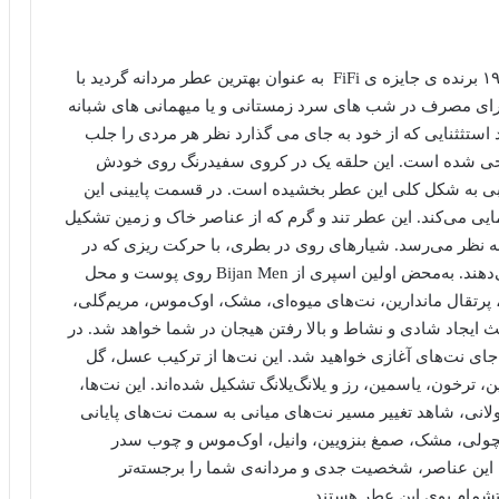
عطر ادکلن بیژن مردانه-Bijan for Man، که در سال ۱۹۸۸ برنده ی جایزه ی FiFi به عنوان بهترین عطر مردانه گردید با
د برای مصرف در شب های سرد زمستانی و یا میهمانی های شبانه
 استثثنایی که از خود به جای می گذارد نظر هر مردی را جلب
 به شکل یک حلقه طراحی شده است. این حلقه یک در کروی سفیدرنگ روی خودش
بی به شکل کلی این عطر بخشیده است. در قسمت پایینی این
ی می‌کند. این عطر تند و گرم که از عناصر خاک و زمین تشکیل
ه نظر می‌رسد. شیارهای روی در بطری، با حرکت ریزی که در
خود دارند، روح پیشرو و پویای بیژن را به همه نشان می‌دهند. به‌محض اولین اسپری از Bijan Men روی پوست و محل
رتقال ماندارین، نت‌های میوه‌ای، مشک، اوک‌موس، مریم‌گلی،
عث ایجاد شادی و نشاط و بالا رفتن هیجان در شما خواهد شد. در
‌جای نت‌های آغازی خواهید شد. این نت‌ها از ترکیب عسل، گل
رخون، یاسمین، رز و یلانگ‌یلانگ تشکیل شده‌اند. این نت‌ها،
ولانی، شاهد تغییر مسیر نت‌های میانی به سمت نت‌های پایانی
پاتچولی، مشک، صمغ بنزویین، وانیل، اوک‌موس و چوب سدر
، این عناصر، شخصیت جدی و مردانه‌ی شما را برجسته‌تر
ستشمام بوی این عطر هستند.