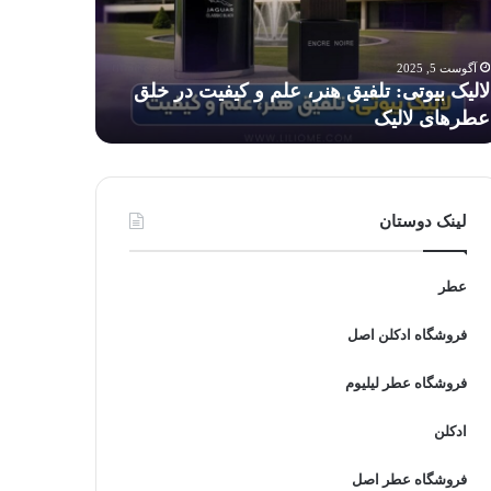
م
برای
کودکان
فیت
خطرناک
آگوست 5, 2025
آگوست 5, 2025
است؟
لالیک بیوتی: تلفیق هنر، علم و کیفیت در خلق
آیا استفاد
ق
عطرهای لالیک
است؟
رهای
لیک
لینک دوستان
عطر
فروشگاه ادکلن اصل
فروشگاه عطر لیلیوم
ادکلن
فروشگاه عطر اصل