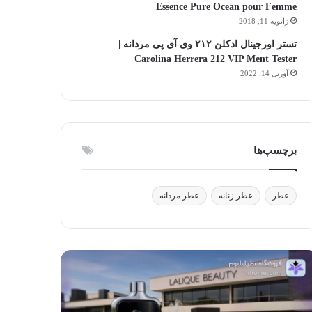
Essence Pure Ocean pour Femme
ژانویه 11, 2018
تستر اورجینال ادکلن ۲۱۲ وی آی پی مردانه |
Carolina Herrera 212 VIP Ment Tester
آوریل 14, 2022
برچسپ‌ها
عطر
عطر زنانه
عطر مردانه
لیک
آیا
وتی:
استفاده
فیق
از
ر،
عطر