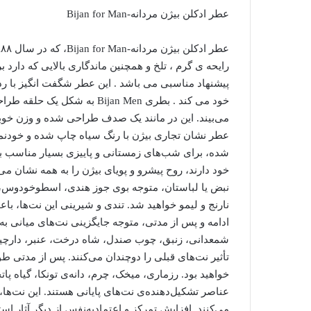
عطر ادکلن بیژن مردانه-Bijan for Man
رایحه ی گرم ، تلخ و همچنین ماندگاری بالایی که دار
پیشنهاد مناسبی می باشد . این عطر شگفت انگیز با رد
خود می کند . بطری Bijan Men
می‌بیند. این در مانند یک صدف طراحی شده و وزن خو
عطر نشان تجاری بیژن با رنگ سیاه چاپ شده و خودنمای
شده، برای شب‌های زمستانی و پاییزی بسیار مناسب ب
نبض یا لباستان، متوجه بوی جوز هندی، اسطوخودوس، پ
نارنج و لیمو خواهید شد. تندی و شیرینی این نت‌ها، با
ادامه و پس از مدتی، متوجه جایگزینی نت‌های میانی به
شمعدانی، زنبق، چوب صندل، شاه درخت، عنبر، دارچین، ت
تأثیر نت‌های قبلی را دوچندان می‌کنند. پس از مدتی ط
خواهید بود. رزماری، میخک، چرم، دانه‌ی تونکا، گیاه 
عناصر تشکیل‌دهنده‌ی نت‌های پایانی هستند. این نت‌ها
می‌کنند. افزایش تمرکز و اعتمادبه‌نفس از دیگر آثار ا