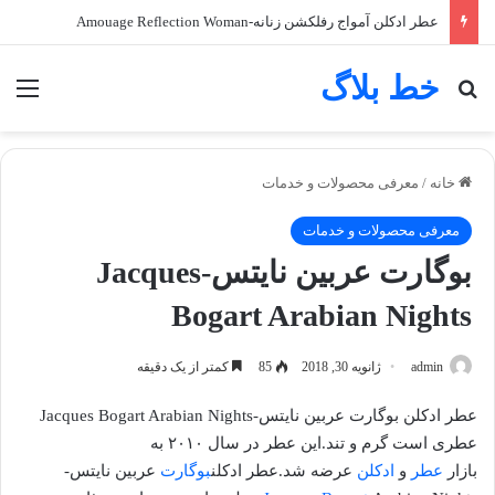
عطر ادکلن آمواج رفلکشن زنانه-Amouage Reflection Woman
خط بلاگ
جستجو برای
منو
خانه
/
معرفی محصولات و خدمات
معرفی محصولات و خدمات
بوگارت عربین نایتس-Jacques
Bogart Arabian Nights
admin
ژانویه 30, 2018
85
کمتر از یک دقیقه
عطر ادکلن بوگارت عربین نایتس-Jacques Bogart Arabian Nights
عطری است گرم و تند.این عطر در سال ۲۰۱۰ به
بازار
عطر
و
ادکلن
عرضه شد.عطر ادکلن
بوگارت
عربین نایتس-