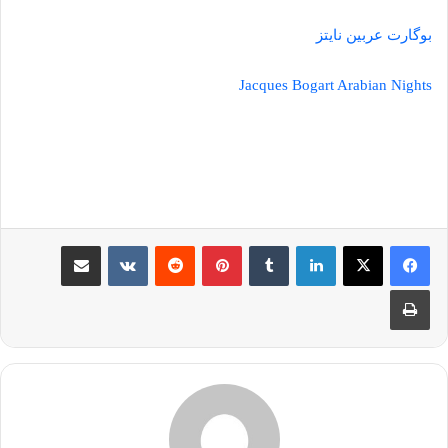
بوگارت عربین نایتز
Jacques Bogart Arabian Nights
لینکدین
‫تامبلر
‫پین‌ترست
‫رددیت
‫VKontakte
اشتراک گذاری از طریق ایمیل
چاپ