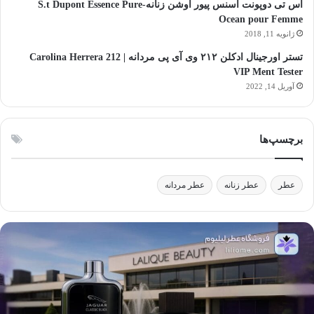
اس تی دوپونت اسنس پیور اوشن زنانه-S.t Dupont Essence Pure
Ocean pour Femme
ژانویه 11, 2018
تستر اورجینال ادکلن ۲۱۲ وی آی پی مردانه | Carolina Herrera 212
VIP Ment Tester
آوریل 14, 2022
برچسپ‌ها
عطر
عطر زنانه
عطر مردانه
الیک
آ
یوتی:
ا
لفیق
ا
نر،
ع
لم
ب
ک