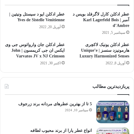
عطر ادکلن کارل لاگرفلد بویس د
عطر ادکلن ایو د سیستل ونیتین |
آمبر | Karl Lagerfeld Bois
Yves de Sistelle Venitienne
d’Ambre
آوریل 20, 2022
سپتامبر 5, 2021
عطر ادکلن یونیک لاکچری
عطر ادکلن جان وارواتوس جی وی
هارمونیزد سنسز | Unique’e
ایکس ان جی کریمسون | John
Varvatos JV x NJ Crimson
Luxury Harmonized Senses
آوریل 8, 2022
اکتبر 30, 2021
پربازدیدترین مطالب
5 تا از بهترین عطرهای مردانه برند زرجوف
سپتامبر 10, 2024
انواع عطر یارا از برند محبوب لطافه