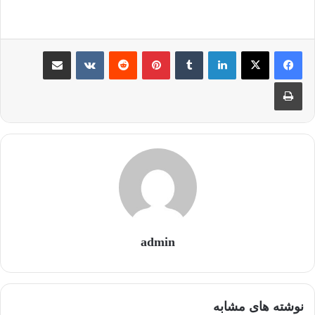
لینکدین
‫تامبلر
‫پین‌ترست
‫رددیت
‫VKontakte
اشتراک گذاری از طریق ایمیل
چاپ
admin
نوشته های مشابه