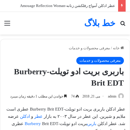
عطر ادکلن آمواج رفلکشن زنانه-Amouage Reflection Woman
خط بلاگ
جستجو برای
منو
خانه
/
معرفی محصولات و خدمات
معرفی محصولات و خدمات
باربری بریت ادو تویلت-Burberry
Brit EDT
admin
می 21, 2018
74
خواندن این مطلب 1 دقیقه زمان میبرد
عطر ادکلن باربری بریت ادو تویلت-Burberry Brit EDT عطری است
ملایم و شیرین. این عطر در سال ۲۰۰۳ به بازار
عطر
و
ادکلن
عرضه
شد. عطر ادکلن
باربری
بریت ادو تویلت-
Burberry
Brit EDT عطری