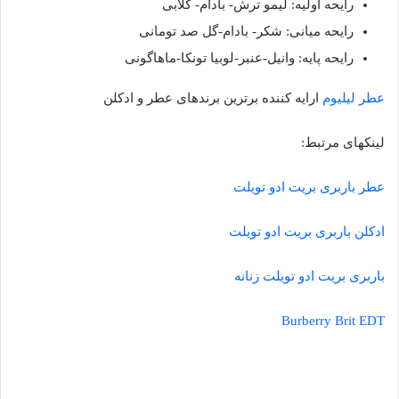
رایحه اولیه: لیمو ترش- بادام- گلابی
رایحه میانی: شکر- بادام-گل صد تومانی
رایحه پایه: وانیل-عنبر-لوبیا تونکا-ماهاگونی
عطر لیلیوم
ارایه کننده برترین برندهای عطر و ادکلن
لینکهای مرتبط:
عطر باربری بریت ادو تویلت
ادکلن باربری بریت ادو تویلت
باربری بریت ادو تویلت زنانه
Burberry Brit EDT