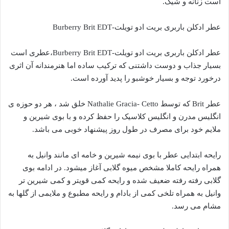
است زنانه و شیک.
عطر ادکلن باربری بریت ادو تویلت-Burberry Brit EDT
عطر ادکلن باربری بریت ادو تویلت-Burberry Brit EDT،عطری است
بسیار جذاب و دوست داشتنی که ترکیب ساده اما هنرمندانه آن اثری
درخورد توجه و بسیار خوشبو را پدید آورده است.
عطر Brit که توسط Nathalie Gracia- Cetto خلق شد ، هر دو حوزه ی
انگلیس مدرن و انگلیس کلاسیک را حفظ کرده و با بوی شیرین و
ملایم خود برای مصرف در طول روز پیشنهاد خوبی می باشد.
رایحه ابتدایی عطر با بوی نیمه شیرین و خامه ای مانند وانیل به
همراه رایحه کاملا مشخص میوه گلابی آغاز میشود. در ادامه بوی
گلابی رفته رفته ضعیف شده و رایحه کمی قویتر و کمی شیرین تر
وانیل به همراه تلخی کمی از بادام و رایحه مطبوع و ملایمی از گلها به
مشام می رسد.