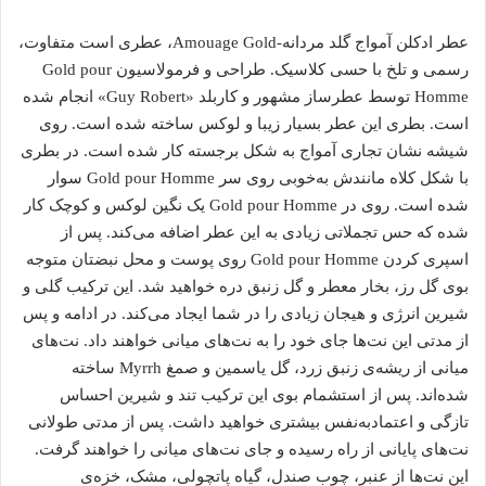
عطر ادکلن آمواج گلد مردانه-Amouage Gold، عطری است متفاوت،
رسمی و تلخ با حسی کلاسیک. طراحی و فرمولاسیون Gold pour
Homme توسط عطرساز مشهور و کاربلد «Guy Robert» انجام شده
است. بطری این عطر بسیار زیبا و لوکس ساخته شده است. روی
شیشه نشان تجاری آمواج به شکل برجسته کار شده است. در بطری
با شکل کلاه مانندش به‌خوبی روی سر Gold pour Homme سوار
شده است. روی در Gold pour Homme یک نگین لوکس و کوچک کار
شده که حس تجملاتی زیادی به این عطر اضافه می‌کند. پس از
اسپری کردن Gold pour Homme روی پوست و محل نبضتان متوجه
بوی گل رز، بخار معطر و گل زنبق دره خواهید شد. این ترکیب گلی و
شیرین انرژی و هیجان زیادی را در شما ایجاد می‌کند. در ادامه و پس
از مدتی این نت‌ها جای خود را به نت‌های میانی خواهند داد. نت‌های
میانی از ریشه‌ی زنبق زرد، گل یاسمین و صمغ Myrrh ساخته
شده‌اند. پس از استشمام بوی این ترکیب تند و شیرین احساس
تازگی و اعتمادبه‌نفس بیشتری خواهید داشت. پس از مدتی طولانی
نت‌های پایانی از راه رسیده و جای نت‌های میانی را خواهند گرفت.
این نت‌ها از عنبر، چوب صندل، گیاه پاتچولی، مشک، خزه‌ی