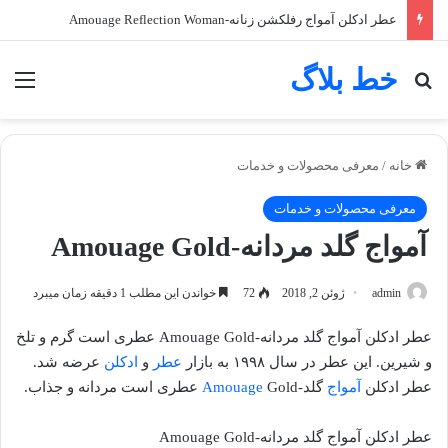
عطر ادکلن آمواج رفلکشن زنانه-Amouage Reflection Woman
خط بلاگ
جستجو برای
منو
خانه
/
معرفی محصولات و خدمات
معرفی محصولات و خدمات
آمواج گلد مردانه-Amouage Gold
admin
ژوئن 2, 2018
72
خواندن این مطلب 1 دقیقه زمان میبرد
عطر ادکلن آمواج گلد مردانه-Amouage Gold عطری است گرم و تلخ
و شیرین. این عطر در سال ۱۹۹۸ به بازار
عطر
و
ادکلن
عرضه شد.
عطر ادکلن
آمواج
گلد-
Gold عطری است مردانه و جذاب.
Amouage
عطر ادکلن آمواج گلد مردانه-Amouage Gold