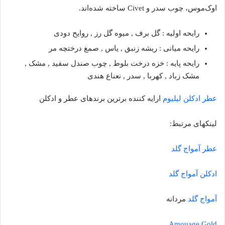
اوک‌موس، چوب سدر و Civet ساخته شده‌اند.
رایحه اولیه : گل برف , میوه گل رز , روایح دودی
رایحه میانی : ریشه زنبق , یاس , صمغ درختچه مر
رایحه پایه : خزه درخت بلوط , چوب صندل سفید , مشک ,
مشک زباد , کهربا , سدر , نعناع هندی
عطر ادکلن لیلیوم
ارایه کننده برترین برندهای عطر و ادکلن
لینکهای مرتبط:
عطر آمواج گلد
ادکلن آمواج گلد
آمواج گلد
مردانه
Amouage Gold