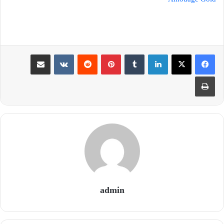
لینکدین
‫تامبلر
‫پین‌ترست
‫رددیت
‫VKontakte
اشتراک گذاری از طریق ایمیل
چاپ
admin