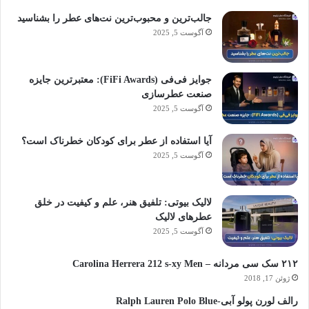
جالب‌ترین و محبوب‌ترین نت‌های عطر را بشناسید
آگوست 5, 2025
جوایز فی‌فی (FiFi Awards): معتبرترین جایزه
صنعت عطرسازی
آگوست 5, 2025
آیا استفاده از عطر برای کودکان خطرناک است؟
آگوست 5, 2025
لالیک بیوتی: تلفیق هنر، علم و کیفیت در خلق
عطرهای لالیک
آگوست 5, 2025
۲۱۲ سک سی مردانه – Carolina Herrera 212 s-xy Men
ژوئن 17, 2018
رالف لورن پولو آبی-Ralph Lauren Polo Blue