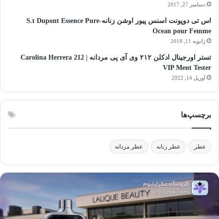
دسامبر 27, 2017
اس تی دوپونت اسنس پیور اوشن زنانه-S.t Dupont Essence Pure
Ocean pour Femme
ژانویه 11, 2018
تستر اورجینال ادکلن ۲۱۲ وی آی پی مردانه | Carolina Herrera 212
VIP Ment Tester
آوریل 14, 2022
برچسپ‌ها
عطر
عطر زنانه
عطر مردانه
الیک
آ
یوتی:
ا
لفیق
ا
نر،
ع
لم
ب